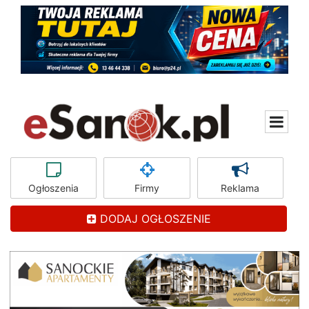
Ogłoszenia
Firmy
Reklama
DODAJ OGŁOSZENIE