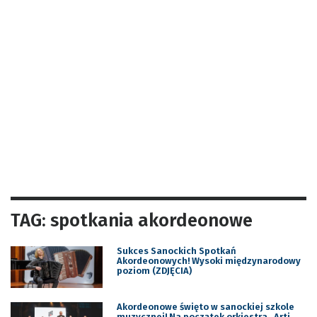
TAG: spotkania akordeonowe
Sukces Sanockich Spotkań
Akordeonowych! Wysoki międzynarodowy
poziom (ZDJĘCIA)
Akordeonowe święto w sanockiej szkole
muzycznej! Na początek orkiestra „Arti