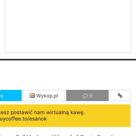
ze
Wykop.pl
0
żesz postawić nam wirtualną kawę.
uycoffee.to/esanok