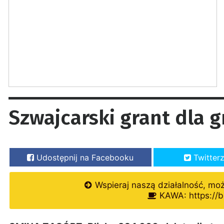
Szwajcarski grant dla 
Udostępnij na Facebooku
Twitter
Wspieraj naszą działalność, mo
KAWA: https://b