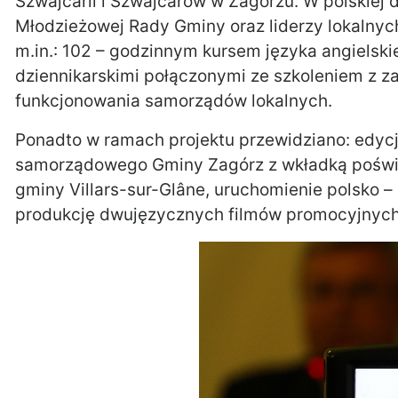
Szwajcarii i Szwajcarów w Zagórzu. W polskiej d
Młodzieżowej Rady Gminy oraz liderzy lokalnyc
m.in.: 102 – godzinnym kursem języka angielsk
dziennikarskimi połączonymi ze szkoleniem z z
funkcjonowania samorządów lokalnych.
Ponadto w ramach projektu przewidziano: edycj
samorządowego Gminy Zagórz z wkładką poświę
gminy Villars-sur-Glâne, uruchomienie polsko –
produkcję dwujęzycznych filmów promocyjnych