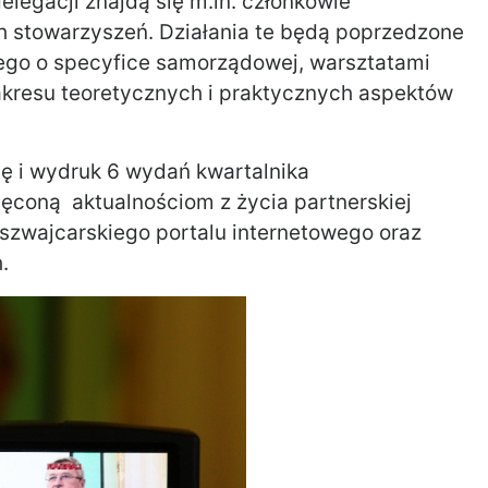
elegacji znajdą się m.in. członkowie
h stowarzyszeń. Działania te będą poprzedzone
iego o specyfice samorządowej, warsztatami
akresu teoretycznych i praktycznych aspektów
ę i wydruk 6 wydań kwartalnika
coną aktualnościom z życia partnerskiej
 szwajcarskiego portalu internetowego oraz
.