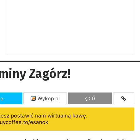
gminy Zagórz!
ze
Wykop.pl
0
żesz postawić nam wirtualną kawę.
uycoffee.to/esanok