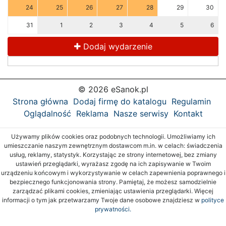
24
25
26
27
28
29
30
31
1
2
3
4
5
6
Dodaj wydarzenie
© 2026 eSanok.pl
Strona główna
Dodaj firmę do katalogu
Regulamin
Oglądalność
Reklama
Nasze serwisy
Kontakt
Używamy plików cookies oraz podobnych technologii. Umożliwiamy ich
umieszczanie naszym zewnętrznym dostawcom m.in. w celach: świadczenia
usług, reklamy, statystyk. Korzystając ze strony internetowej, bez zmiany
ustawień przeglądarki, wyrażasz zgodę na ich zapisywanie w Twoim
urządzeniu końcowym i wykorzystywanie w celach zapewnienia poprawnego i
bezpiecznego funkcjonowania strony. Pamiętaj, że możesz samodzielnie
zarządzać plikami cookies, zmieniając ustawienia przeglądarki. Więcej
informacji o tym jak przetwarzamy Twoje dane osobowe znajdziesz w
polityce
prywatności.