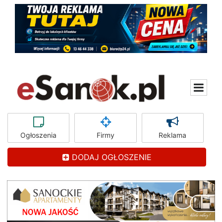
Ogłoszenia
Firmy
Reklama
DODAJ OGŁOSZENIE