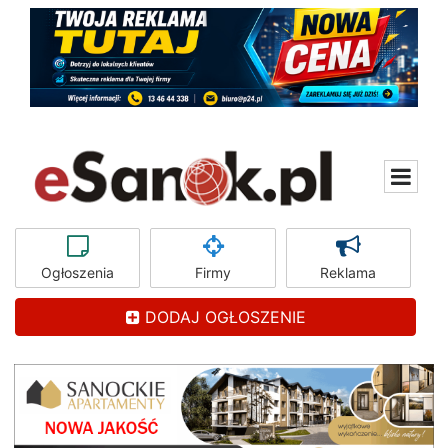
Ogłoszenia
Firmy
Reklama
DODAJ OGŁOSZENIE