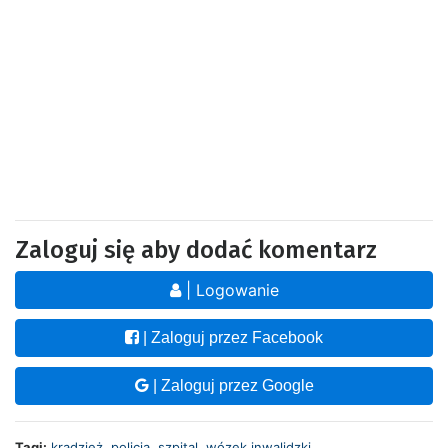
Zaloguj się aby dodać komentarz
| Logowanie
| Zaloguj przez Facebook
| Zaloguj przez Google
Tagi:
kradzież
,
policja
,
szpital
,
wózek inwalidzki