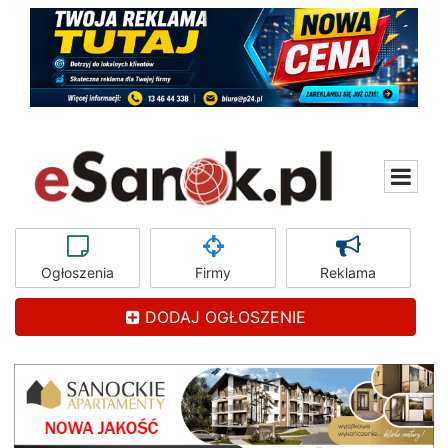
Ogłoszenia
Firmy
Reklama
DODAJ OGŁOSZENIE