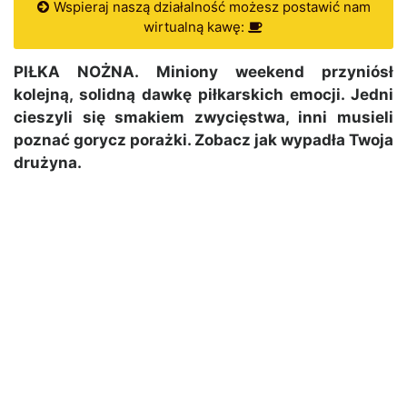
Wspieraj naszą działalność możesz postawić nam
wirtualną kawę:
PIŁKA NOŻNA. Miniony weekend przyniósł
kolejną, solidną dawkę piłkarskich emocji. Jedni
cieszyli się smakiem zwycięstwa, inni musieli
poznać gorycz porażki. Zobacz jak wypadła Twoja
drużyna.