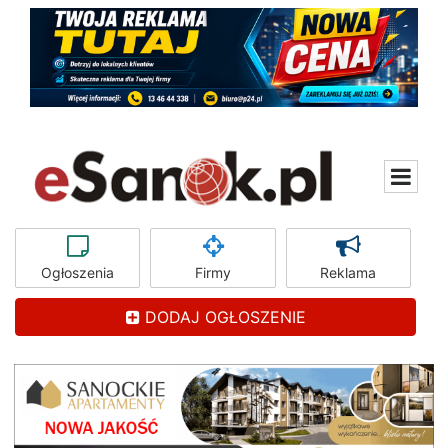
Ogłoszenia
Firmy
Reklama
DODAJ OGŁOSZENIE