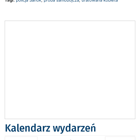
Tagi:
policja Sanok
,
próba samobójcza
,
uratowana kobieta
Kalendarz wydarzeń