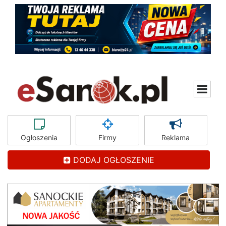
Ogłoszenia
Firmy
Reklama
DODAJ OGŁOSZENIE