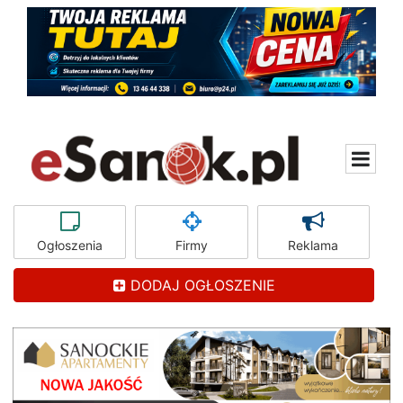
Ogłoszenia
Firmy
Reklama
DODAJ OGŁOSZENIE