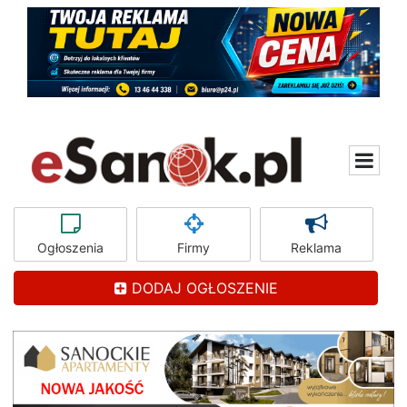
Ogłoszenia
Firmy
Reklama
DODAJ OGŁOSZENIE