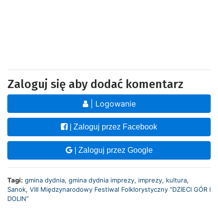
Zaloguj się aby dodać komentarz
| Logowanie
| Zaloguj przez Facebook
| Zaloguj przez Google
Tagi:
gmina dydnia
,
gmina dydnia imprezy
,
imprezy
,
kultura
,
Sanok
,
VIII Międzynarodowy Festiwal Folklorystyczny “DZIECI GÓR I
DOLIN”