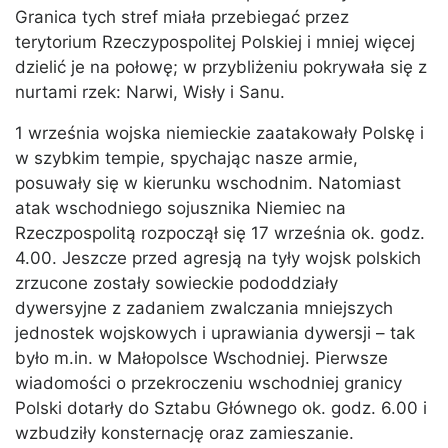
Granica tych stref miała przebiegać przez
terytorium Rzeczypospolitej Polskiej i mniej więcej
dzielić je na połowę; w przybliżeniu pokrywała się z
nurtami rzek: Narwi, Wisły i Sanu.
1 września wojska niemieckie zaatakowały Polskę i
w szybkim tempie, spychając nasze armie,
posuwały się w kierunku wschodnim. Natomiast
atak wschodniego sojusznika Niemiec na
Rzeczpospolitą rozpoczął się 17 września ok. godz.
4.00. Jeszcze przed agresją na tyły wojsk polskich
zrzucone zostały sowieckie pododdziały
dywersyjne z zadaniem zwalczania mniejszych
jednostek wojskowych i uprawiania dywersji – tak
było m.in. w Małopolsce Wschodniej. Pierwsze
wiadomości o przekroczeniu wschodniej granicy
Polski dotarły do Sztabu Głównego ok. godz. 6.00 i
wzbudziły konsternację oraz zamieszanie.