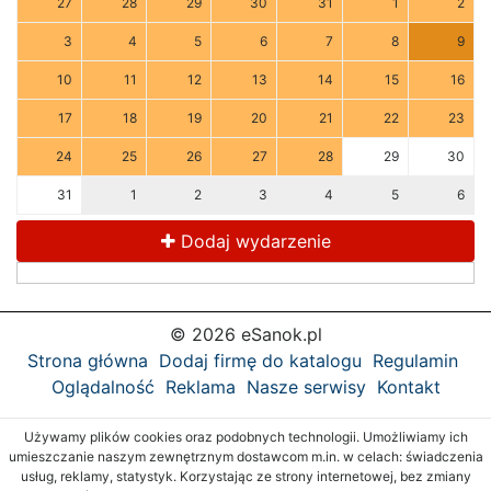
27
28
29
30
31
1
2
3
4
5
6
7
8
9
10
11
12
13
14
15
16
17
18
19
20
21
22
23
24
25
26
27
28
29
30
31
1
2
3
4
5
6
Dodaj wydarzenie
© 2026 eSanok.pl
Strona główna
Dodaj firmę do katalogu
Regulamin
Oglądalność
Reklama
Nasze serwisy
Kontakt
Używamy plików cookies oraz podobnych technologii. Umożliwiamy ich
umieszczanie naszym zewnętrznym dostawcom m.in. w celach: świadczenia
usług, reklamy, statystyk. Korzystając ze strony internetowej, bez zmiany