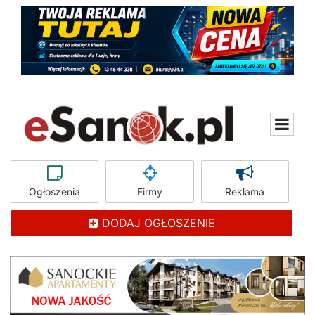
Ogłoszenia
Firmy
Reklama
DODAJ OGŁOSZENIE