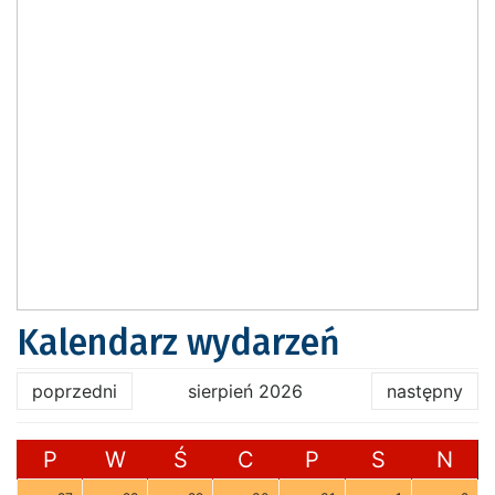
Kalendarz wydarzeń
poprzedni
sierpień 2026
następny
P
W
Ś
C
P
S
N