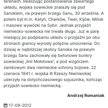
terenach. Realizując postanowienia zawartego
układu, wojska sowieckie znalazły się pod
Sanokiem, na prawym brzegu Sanu, 30 września. A
potem był m.in. Katyń, Charków, Twer, Kijów, Mińsk
i masowe wywózki na Sybir. Jednak przyjaźń
niemiecko-sowiecka nie trwała długo. Już w parę
miesięcy po podpisaniu układu o przyjaźni po obu
stronach granicy wyrosły potężne umocnienia. Do
dzisiaj w najbliższej okolicy Sanoka na prawym
brzegu Sanu zachowały się betonowe bunkry
sowieckiej „linii Mołotowa”, a pod wzgórzem
zamkowym dwa niemieckie schrony bojowe. 22
czerwca 1941 r. wojska III Rzeszy Niemieckiej
uderzyły na dotychczasowego sojusznika, kończąc
przyjaźń sowiecko-niemiecką.
Andrzej Romaniak
17-09-2012