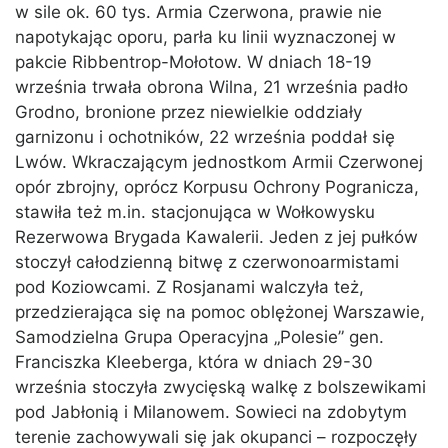
w sile ok. 60 tys. Armia Czerwona, prawie nie
napotykając oporu, parła ku linii wyznaczonej w
pakcie Ribbentrop-Mołotow. W dniach 18-19
września trwała obrona Wilna, 21 września padło
Grodno, bronione przez niewielkie oddziały
garnizonu i ochotników, 22 września poddał się
Lwów. Wkraczającym jednostkom Armii Czerwonej
opór zbrojny, oprócz Korpusu Ochrony Pogranicza,
stawiła też m.in. stacjonująca w Wołkowysku
Rezerwowa Brygada Kawalerii. Jeden z jej pułków
stoczył całodzienną bitwę z czerwonoarmistami
pod Koziowcami. Z Rosjanami walczyła też,
przedzierająca się na pomoc oblężonej Warszawie,
Samodzielna Grupa Operacyjna „Polesie” gen.
Franciszka Kleeberga, która w dniach 29-30
września stoczyła zwycięską walkę z bolszewikami
pod Jabłonią i Milanowem. Sowieci na zdobytym
terenie zachowywali się jak okupanci – rozpoczęły