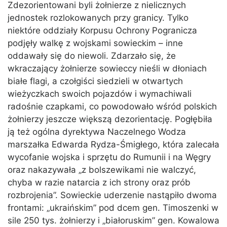
Zdezorientowani byli żołnierze z nielicznych
jednostek rozlokowanych przy granicy. Tylko
niektóre oddziały Korpusu Ochrony Pogranicza
podjęły walkę z wojskami sowieckim – inne
oddawały się do niewoli. Zdarzało się, że
wkraczający żołnierze sowieccy nieśli w dłoniach
białe flagi, a czołgiści siedzieli w otwartych
wieżyczkach swoich pojazdów i wymachiwali
radośnie czapkami, co powodowało wśród polskich
żołnierzy jeszcze większą dezorientację. Pogłębiła
ją też ogólna dyrektywa Naczelnego Wodza
marszałka Edwarda Rydza-Śmigłego, która zalecała
wycofanie wojska i sprzętu do Rumunii i na Węgry
oraz nakazywała „z bolszewikami nie walczyć,
chyba w razie natarcia z ich strony oraz prób
rozbrojenia”. Sowieckie uderzenie nastąpiło dwoma
frontami: „ukraińskim” pod dcem gen. Timoszenki w
sile 250 tys. żołnierzy i „białoruskim” gen. Kowalowa