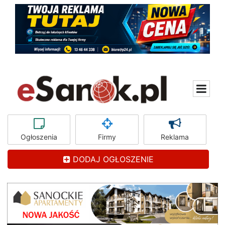
Ogłoszenia
Firmy
Reklama
DODAJ OGŁOSZENIE