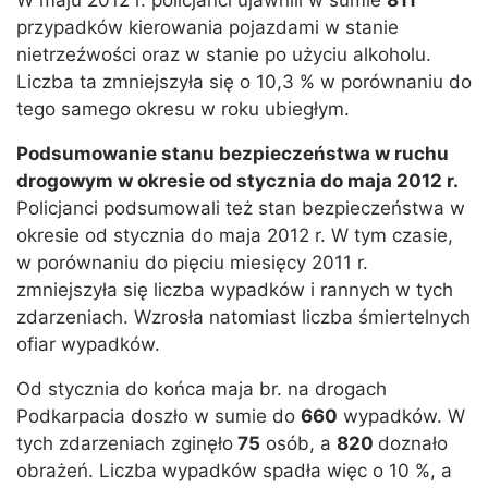
W maju 2012 r. policjanci ujawnili w sumie
811
przypadków kierowania pojazdami w stanie
nietrzeźwości oraz w stanie po użyciu alkoholu.
Liczba ta zmniejszyła się o 10,3 % w porównaniu do
tego samego okresu w roku ubiegłym.
Podsumowanie stanu bezpieczeństwa w ruchu
drogowym w okresie od stycznia do maja 2012 r.
Policjanci podsumowali też stan bezpieczeństwa w
okresie od stycznia do maja 2012 r. W tym czasie,
w porównaniu do pięciu miesięcy 2011 r.
zmniejszyła się liczba wypadków i rannych w tych
zdarzeniach. Wzrosła natomiast liczba śmiertelnych
ofiar wypadków.
Od stycznia do końca maja br. na drogach
Podkarpacia doszło w sumie do
660
wypadków. W
tych zdarzeniach zginęło
75
osób, a
820
doznało
obrażeń. Liczba wypadków spadła więc o 10 %, a