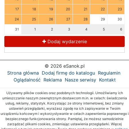
17
18
19
20
21
22
23
24
25
26
27
28
29
30
31
1
2
3
4
5
6
Dodaj wydarzenie
© 2026 eSanok.pl
Strona główna
Dodaj firmę do katalogu
Regulamin
Oglądalność
Reklama
Nasze serwisy
Kontakt
Używamy plików cookies oraz podobnych technologii. Umożliwiamy ich
umieszczanie naszym zewnętrznym dostawcom m.in. w celach: świadczenia
usług, reklamy, statystyk. Korzystając ze strony internetowej, bez zmiany
ustawień przeglądarki, wyrażasz zgodę na ich zapisywanie w Twoim
urządzeniu końcowym i wykorzystywanie w celach zapewnienia poprawnego i
bezpiecznego funkcjonowania strony. Pamiętaj, że możesz samodzielnie
zarządzać plikami cookies, zmieniając ustawienia przeglądarki. Więcej