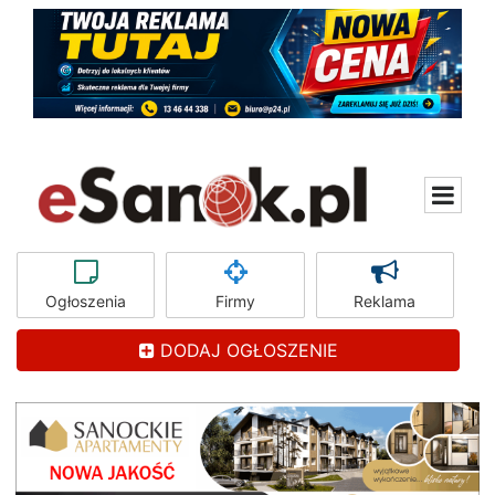
Ogłoszenia
Firmy
Reklama
DODAJ OGŁOSZENIE