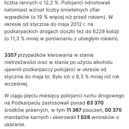
liczba rannych o 12,2 %. Policjanci odnotowali
natomiast wzrost liczby śmietelnych ofiar
wypadków (o 19 % więcej niż przed rokiem). W
okresie od stycznia do maja 2012 r. na
podkarpackich drogach doszło też do 6229 kolizji
(o 11,3 % mniej w porównaniu z ubiegłym rokiem).
3357
przypadków kierowania w stanie
nietrzeźwości oraz w stanie po użyciu alkoholu
ujawnili podkarpaccy policjanci w okresie od
stycznia do maja br. Było ich o 8,3 % mniej niż rok
wcześniej.
W ciągu pięciu miesięcy policjanci ruchu drogowego
na Podkarpaciu zastosowali ponad
63 370
środków prawnych, w tym
11 367
pouczeń,
50 375
mandatów karnych i skierowali
1 628
wniosków o
ukaranie.