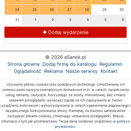
24
25
26
27
28
29
30
31
1
2
3
4
5
6
Dodaj wydarzenie
© 2026 eSanok.pl
Strona główna
Dodaj firmę do katalogu
Regulamin
Oglądalność
Reklama
Nasze serwisy
Kontakt
Używamy plików cookies oraz podobnych technologii. Umożliwiamy ich
umieszczanie naszym zewnętrznym dostawcom m.in. w celach: świadczenia
usług, reklamy, statystyk. Korzystając ze strony internetowej, bez zmiany
ustawień przeglądarki, wyrażasz zgodę na ich zapisywanie w Twoim
urządzeniu końcowym i wykorzystywanie w celach zapewnienia poprawnego i
bezpiecznego funkcjonowania strony. Pamiętaj, że możesz samodzielnie
zarządzać plikami cookies, zmieniając ustawienia przeglądarki. Więcej
informacji o tym jak przetwarzamy Twoje dane osobowe znajdziesz w
polityce
prywatności.