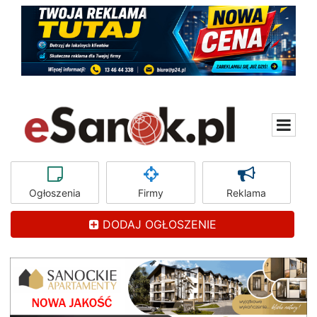
Ogłoszenia
Firmy
Reklama
DODAJ OGŁOSZENIE