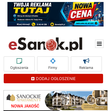
Ogłoszenia
Firmy
Reklama
DODAJ OGŁOSZENIE