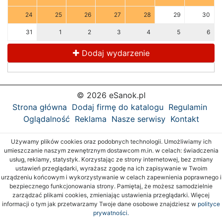
24
25
26
27
28
29
30
31
1
2
3
4
5
6
Dodaj wydarzenie
© 2026 eSanok.pl
Strona główna
Dodaj firmę do katalogu
Regulamin
Oglądalność
Reklama
Nasze serwisy
Kontakt
Używamy plików cookies oraz podobnych technologii. Umożliwiamy ich
umieszczanie naszym zewnętrznym dostawcom m.in. w celach: świadczenia
usług, reklamy, statystyk. Korzystając ze strony internetowej, bez zmiany
ustawień przeglądarki, wyrażasz zgodę na ich zapisywanie w Twoim
urządzeniu końcowym i wykorzystywanie w celach zapewnienia poprawnego i
bezpiecznego funkcjonowania strony. Pamiętaj, że możesz samodzielnie
zarządzać plikami cookies, zmieniając ustawienia przeglądarki. Więcej
informacji o tym jak przetwarzamy Twoje dane osobowe znajdziesz w
polityce
prywatności.