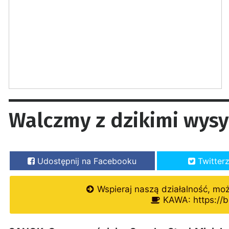
Walczmy z dzikimi wysy
Udostępnij na Facebooku
Twitter
Wspieraj naszą działalność, mo
KAWA: https://b