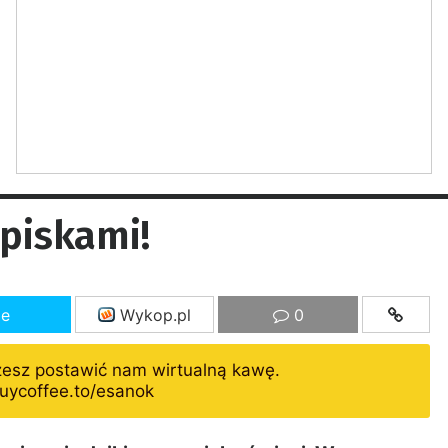
piskami!
ze
Wykop.pl
0
żesz postawić nam wirtualną kawę.
uycoffee.to/esanok