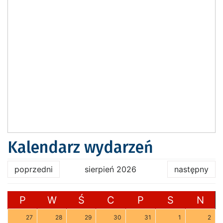
Kalendarz wydarzeń
poprzedni
sierpień 2026
następny
P
W
Ś
C
P
S
N
27
28
29
30
31
1
2