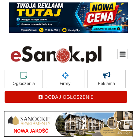
Ogłoszenia
Firmy
Reklama
DODAJ OGŁOSZENIE