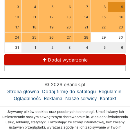
3
4
5
6
7
8
9
10
11
12
13
14
15
16
17
18
19
20
21
22
23
24
25
26
27
28
29
30
31
1
2
3
4
5
6
Dodaj wydarzenie
© 2026 eSanok.pl
Strona główna
Dodaj firmę do katalogu
Regulamin
Oglądalność
Reklama
Nasze serwisy
Kontakt
Używamy plików cookies oraz podobnych technologii. Umożliwiamy ich
umieszczanie naszym zewnętrznym dostawcom m.in. w celach: świadczenia
usług, reklamy, statystyk. Korzystając ze strony internetowej, bez zmiany
ustawień przeglądarki, wyrażasz zgodę na ich zapisywanie w Twoim