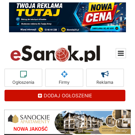
Ogłoszenia
Firmy
Reklama
DODAJ OGŁOSZENIE