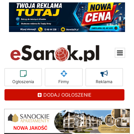
Ogłoszenia
Firmy
Reklama
DODAJ OGŁOSZENIE