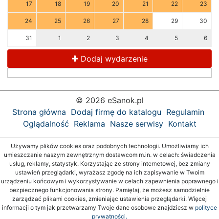
17
18
19
20
21
22
23
24
25
26
27
28
29
30
31
1
2
3
4
5
6
Dodaj wydarzenie
© 2026 eSanok.pl
Strona główna
Dodaj firmę do katalogu
Regulamin
Oglądalność
Reklama
Nasze serwisy
Kontakt
Używamy plików cookies oraz podobnych technologii. Umożliwiamy ich
umieszczanie naszym zewnętrznym dostawcom m.in. w celach: świadczenia
usług, reklamy, statystyk. Korzystając ze strony internetowej, bez zmiany
ustawień przeglądarki, wyrażasz zgodę na ich zapisywanie w Twoim
urządzeniu końcowym i wykorzystywanie w celach zapewnienia poprawnego i
bezpiecznego funkcjonowania strony. Pamiętaj, że możesz samodzielnie
zarządzać plikami cookies, zmieniając ustawienia przeglądarki. Więcej
informacji o tym jak przetwarzamy Twoje dane osobowe znajdziesz w
polityce
prywatności.