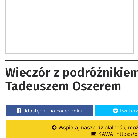
Wieczór z podróżnikiem,
Tadeuszem Oszerem
Udostępnij na Facebooku
Twitter
Wspieraj naszą działalność, mo
KAWA: https://b