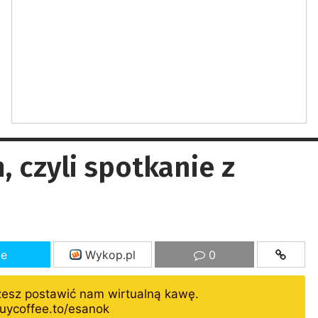
 czyli spotkanie z
ze
Wykop.pl
0
żesz postawić nam wirtualną kawę.
uycoffee.to/esanok