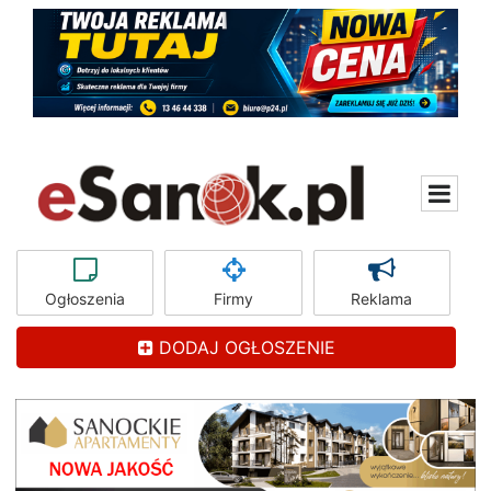
Ogłoszenia
Firmy
Reklama
DODAJ OGŁOSZENIE