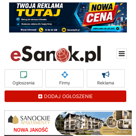
Ogłoszenia
Firmy
Reklama
DODAJ OGŁOSZENIE