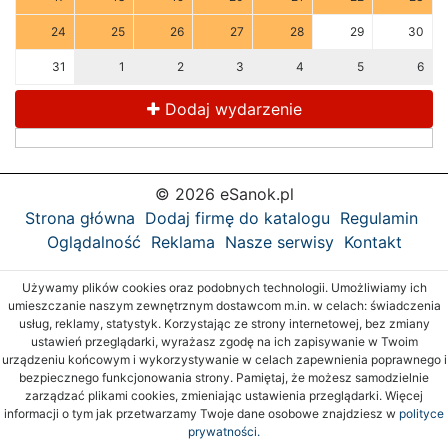
24
25
26
27
28
29
30
31
1
2
3
4
5
6
Dodaj wydarzenie
© 2026 eSanok.pl
Strona główna
Dodaj firmę do katalogu
Regulamin
Oglądalność
Reklama
Nasze serwisy
Kontakt
Używamy plików cookies oraz podobnych technologii. Umożliwiamy ich
umieszczanie naszym zewnętrznym dostawcom m.in. w celach: świadczenia
usług, reklamy, statystyk. Korzystając ze strony internetowej, bez zmiany
ustawień przeglądarki, wyrażasz zgodę na ich zapisywanie w Twoim
urządzeniu końcowym i wykorzystywanie w celach zapewnienia poprawnego i
bezpiecznego funkcjonowania strony. Pamiętaj, że możesz samodzielnie
zarządzać plikami cookies, zmieniając ustawienia przeglądarki. Więcej
informacji o tym jak przetwarzamy Twoje dane osobowe znajdziesz w
polityce
prywatności.