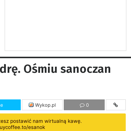
adrę. Ośmiu sanoczan
ze
Wykop.pl
0
żesz postawić nam wirtualną kawę.
uycoffee.to/esanok