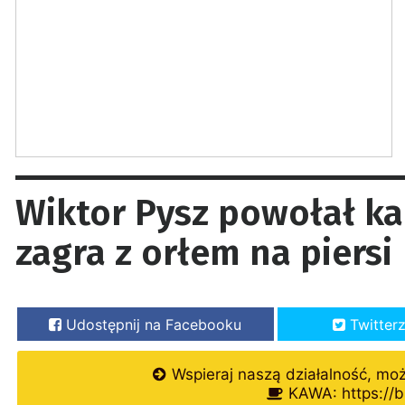
Wiktor Pysz powołał k
zagra z orłem na piersi
Udostępnij na Facebooku
Twitter
Wspieraj naszą działalność, mo
KAWA: https://b