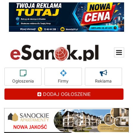
Ogłoszenia
Firmy
Reklama
DODAJ OGŁOSZENIE