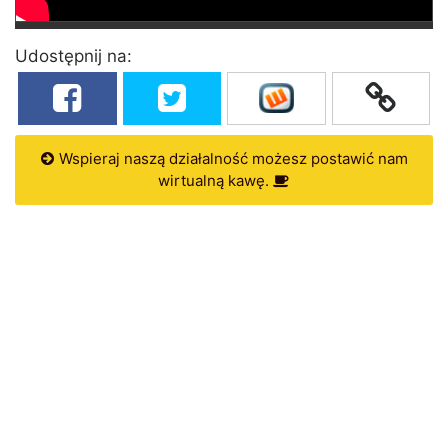
Udostępnij na:
Wspieraj naszą działalność możesz postawić nam
wirtualną kawę.