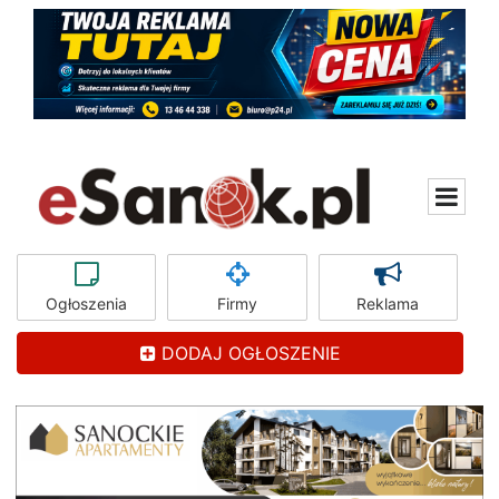
Ogłoszenia
Firmy
Reklama
DODAJ OGŁOSZENIE