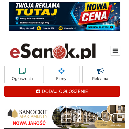
Ogłoszenia
Firmy
Reklama
DODAJ OGŁOSZENIE