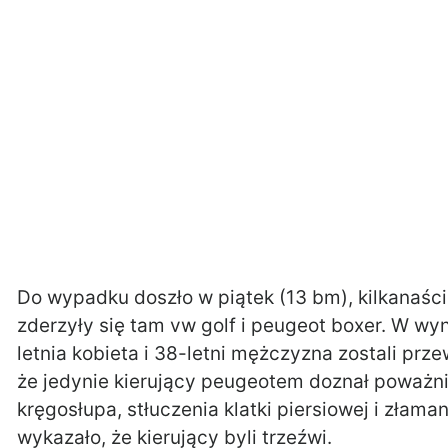
Do wypadku doszło w piątek (13 bm), kilkanaśc
zderzyły się tam vw golf i peugeot boxer. W wy
letnia kobieta i 38-letni mężczyzna zostali prze
że jedynie kierujący peugeotem doznał poważn
kręgosłupa, stłuczenia klatki piersiowej i złama
wykazało, że kierujący byli trzeźwi.