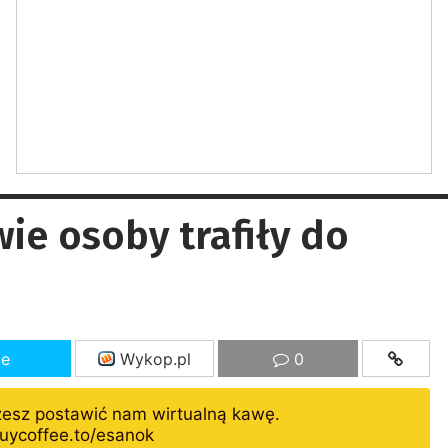
e osoby trafiły do
ze
Wykop.pl
0
żesz postawić nam wirtualną kawę.
uycoffee.to/esanok