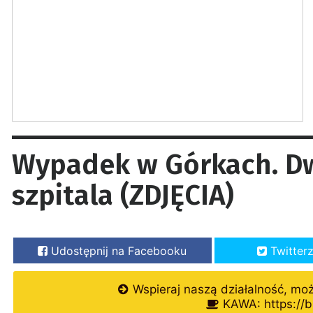
Wypadek w Górkach. Dwi
szpitala (ZDJĘCIA)
Udostępnij na Facebooku
Twitter
Wspieraj naszą działalność, mo
KAWA: https://b