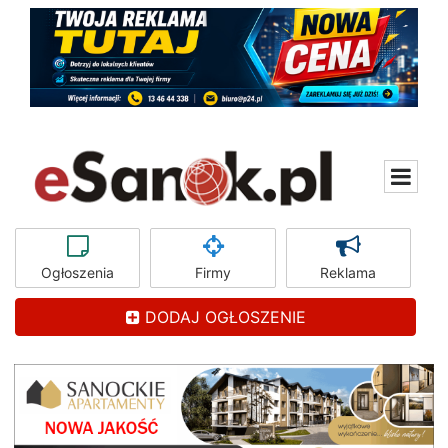
Ogłoszenia
Firmy
Reklama
DODAJ OGŁOSZENIE