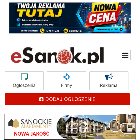
Ogłoszenia
Firmy
Reklama
DODAJ OGŁOSZENIE