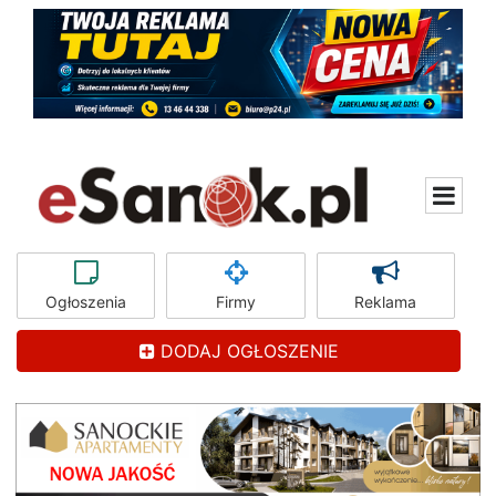
Ogłoszenia
Firmy
Reklama
DODAJ OGŁOSZENIE