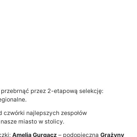
y przebrnąć przez 2-etapową selekcję:
egionalne.
ród czwórki najlepszych zespołów
nasze miasto w stolicy.
czki:
Amelia Gurgacz
– podopieczna
Grażyny