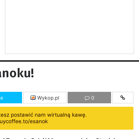
anoku!
ze
Wykop.pl
0
żesz postawić nam wirtualną kawę.
uycoffee.to/esanok