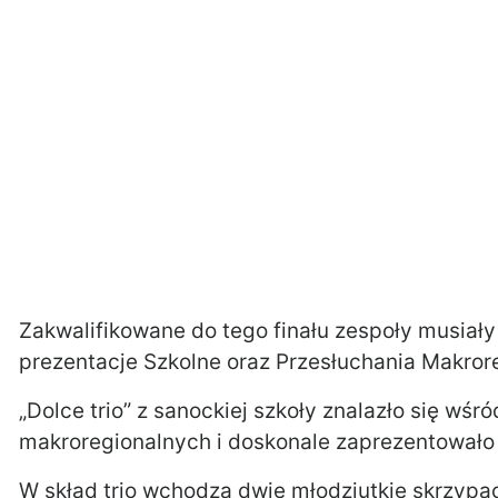
Zakwalifikowane do tego finału zespoły musiał
prezentacje Szkolne oraz Przesłuchania Makror
„Dolce trio” z sanockiej szkoły znalazło się wś
makroregionalnych i doskonale zaprezentowało 
W skład trio wchodzą dwie młodziutkie skrzypa