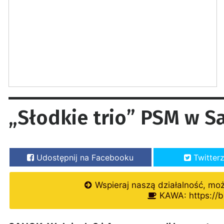
„Słodkie trio” PSM w S
Udostępnij na Facebooku
Twitter
Wspieraj naszą działalność, mo
KAWA: https://b