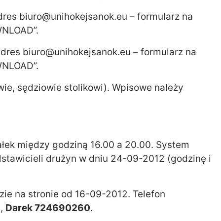
res biuro@unihokejsanok.eu – formularz na
WNLOAD”.
dres biuro@unihokejsanok.eu – formularz na
WNLOAD”.
wie, sędziowie stolikowi). Wpisowe należy
łek między godziną 16.00 a 20.00. System
stawicieli drużyn w dniu 24-09-2012 (godzinę i
e na stronie od 16-09-2012. Telefon
2
,
Darek 724690260
.