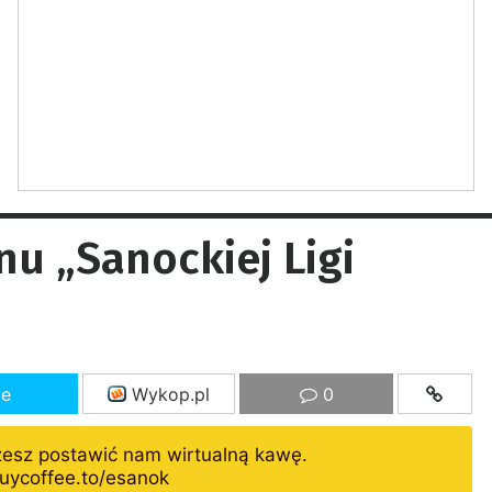
u „Sanockiej Ligi
ze
Wykop.pl
0
żesz postawić nam wirtualną kawę.
uycoffee.to/esanok