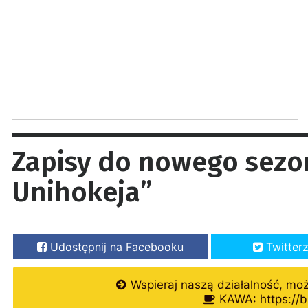
Zapisy do nowego sezon
Unihokeja”
Udostępnij na Facebooku
Twitter
Wspieraj naszą działalność, mo
KAWA: https://b