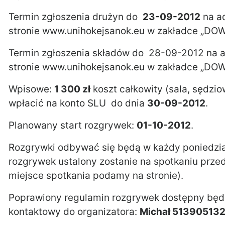
Termin zgłoszenia drużyn do
23-09-2012
na ad
stronie www.unihokejsanok.eu w zakładce „DO
Termin zgłoszenia składów do 28-09-2012 na a
stronie www.unihokejsanok.eu w zakładce „DO
Wpisowe:
1 300 zł
koszt całkowity (sala, sędzio
wpłacić na konto SLU do dnia
30-09-2012
.
Planowany start rozgrywek:
01-10-2012
.
Rozgrywki odbywać się będą w każdy poniedzia
rozgrywek ustalony zostanie na spotkaniu przed
miejsce spotkania podamy na stronie).
Poprawiony regulamin rozgrywek dostępny będzi
kontaktowy do organizatora:
Michał 51390513