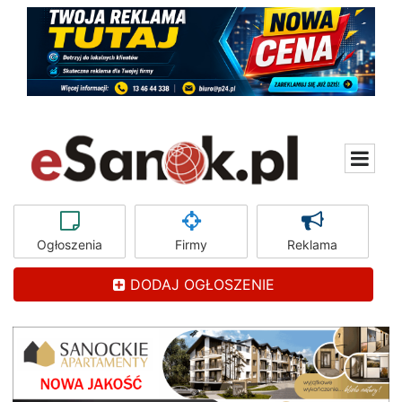
Ogłoszenia
Firmy
Reklama
DODAJ OGŁOSZENIE