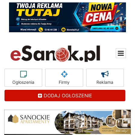
Ogłoszenia
Firmy
Reklama
DODAJ OGŁOSZENIE