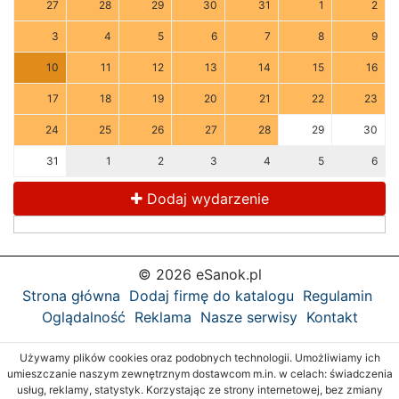
27
28
29
30
31
1
2
3
4
5
6
7
8
9
10
11
12
13
14
15
16
17
18
19
20
21
22
23
24
25
26
27
28
29
30
31
1
2
3
4
5
6
Dodaj wydarzenie
© 2026 eSanok.pl
Strona główna
Dodaj firmę do katalogu
Regulamin
Oglądalność
Reklama
Nasze serwisy
Kontakt
Używamy plików cookies oraz podobnych technologii. Umożliwiamy ich
umieszczanie naszym zewnętrznym dostawcom m.in. w celach: świadczenia
usług, reklamy, statystyk. Korzystając ze strony internetowej, bez zmiany