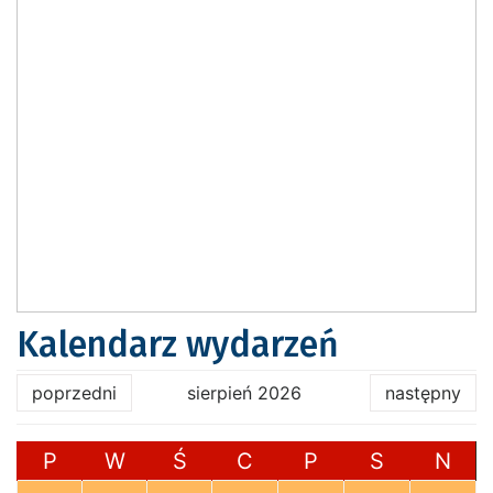
Kalendarz wydarzeń
poprzedni
sierpień 2026
następny
P
W
Ś
C
P
S
N