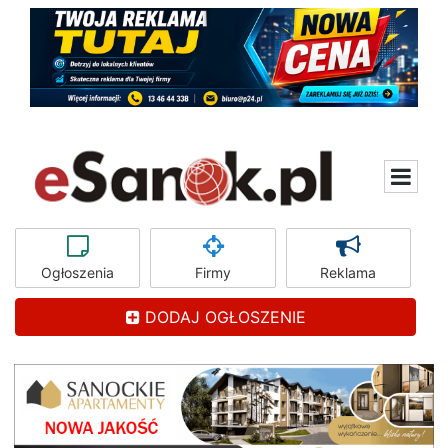
Ogłoszenia
Firmy
Reklama
DODAJ OGŁOSZENIE