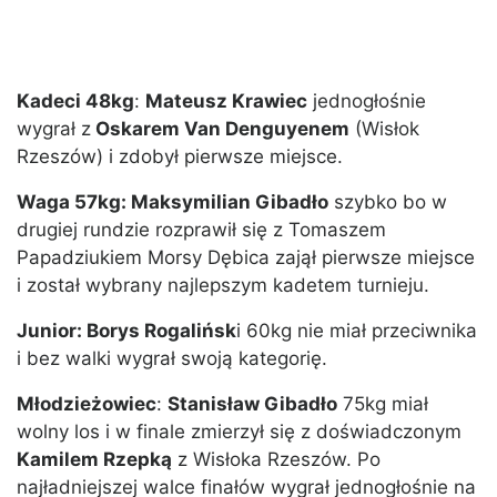
Kadeci 48kg
:
Mateusz Krawiec
jednogłośnie
wygrał z
Oskarem Van Denguyenem
(Wisłok
Rzeszów) i zdobył pierwsze miejsce.
Waga 57kg: Maksymilian Gibadło
szybko bo w
drugiej rundzie rozprawił się z Tomaszem
Papadziukiem Morsy Dębica zajął pierwsze miejsce
i został wybrany najlepszym kadetem turnieju.
Junior: Borys Rogalińsk
i 60kg nie miał przeciwnika
i bez walki wygrał swoją kategorię.
Młodzieżowiec
:
Stanisław Gibadło
75kg miał
wolny los i w finale zmierzył się z doświadczonym
Kamilem Rzepką
z Wisłoka Rzeszów. Po
najładniejszej walce finałów wygrał jednogłośnie na