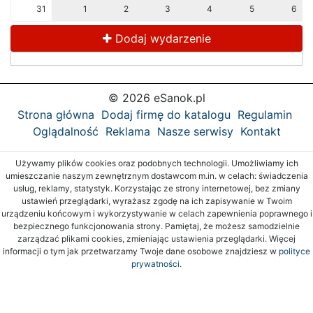
31
1
2
3
4
5
6
Dodaj wydarzenie
© 2026 eSanok.pl
Strona główna
Dodaj firmę do katalogu
Regulamin
Oglądalność
Reklama
Nasze serwisy
Kontakt
Używamy plików cookies oraz podobnych technologii. Umożliwiamy ich
umieszczanie naszym zewnętrznym dostawcom m.in. w celach: świadczenia
usług, reklamy, statystyk. Korzystając ze strony internetowej, bez zmiany
ustawień przeglądarki, wyrażasz zgodę na ich zapisywanie w Twoim
urządzeniu końcowym i wykorzystywanie w celach zapewnienia poprawnego i
bezpiecznego funkcjonowania strony. Pamiętaj, że możesz samodzielnie
zarządzać plikami cookies, zmieniając ustawienia przeglądarki. Więcej
informacji o tym jak przetwarzamy Twoje dane osobowe znajdziesz w
polityce
prywatności.