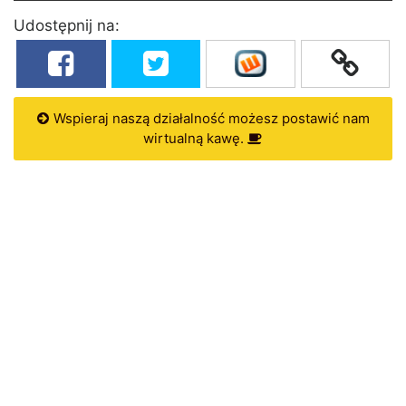
Udostępnij na:
Wspieraj naszą działalność możesz postawić nam
wirtualną kawę.