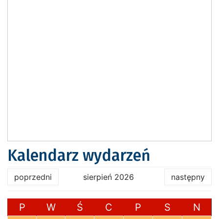
Kalendarz wydarzeń
poprzedni
sierpień 2026
następny
P
W
Ś
C
P
S
N