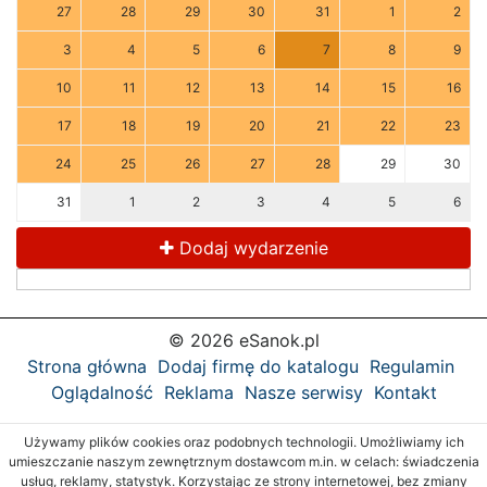
27
28
29
30
31
1
2
3
4
5
6
7
8
9
10
11
12
13
14
15
16
17
18
19
20
21
22
23
24
25
26
27
28
29
30
31
1
2
3
4
5
6
Dodaj wydarzenie
© 2026 eSanok.pl
Strona główna
Dodaj firmę do katalogu
Regulamin
Oglądalność
Reklama
Nasze serwisy
Kontakt
Używamy plików cookies oraz podobnych technologii. Umożliwiamy ich
umieszczanie naszym zewnętrznym dostawcom m.in. w celach: świadczenia
usług, reklamy, statystyk. Korzystając ze strony internetowej, bez zmiany