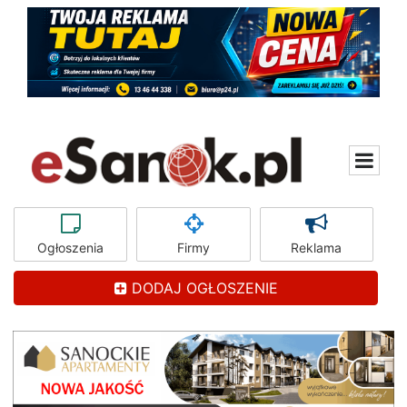
Ogłoszenia
Firmy
Reklama
DODAJ OGŁOSZENIE