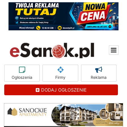
Ogłoszenia
Firmy
Reklama
DODAJ OGŁOSZENIE