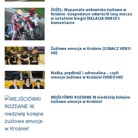
ŻUŻEL: Wspaniałe widowisko żużlowe w
Krośnie. Gospodarze odwrócili losy meczu
w ostatnim biegu! (RELACJA VIDEO) 3
komentarze
Żużlowe emocje w Krośnie (ZOBACZ VIDEO
HD)
Walka, prędkość i adrenalina… czyli
emocje żużlowe w Krośnie! (VIDEO HD)
WEJŚCIÓWKI ROZDANE W niedzielę kolejne
żużlowe emocje w Krośnie!