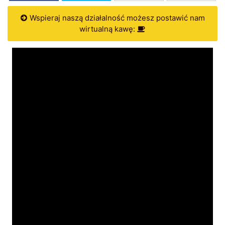
Wspieraj naszą działalność możesz postawić nam
wirtualną kawę: