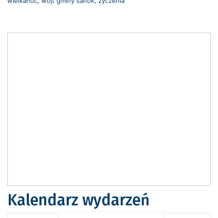
wielkanoc
,
wójt gminy sanok
,
życzenia
Kalendarz wydarzeń