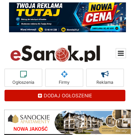
Ogłoszenia
Firmy
Reklama
DODAJ OGŁOSZENIE