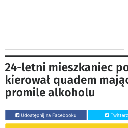
24-letni mieszkaniec p
kierował quadem mając
promile alkoholu
Udostępnij na Facebooku
Twitter