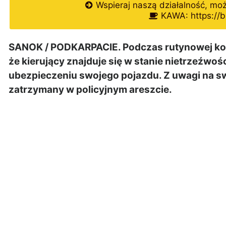
Wspieraj naszą działalność, mo
KAWA: https://b
SANOK / PODKARPACIE. Podczas rutynowej kont
że kierujący znajduje się w stanie nietrzeźwośc
ubezpieczeniu swojego pojazdu. Z uwagi na s
zatrzymany w policyjnym areszcie.