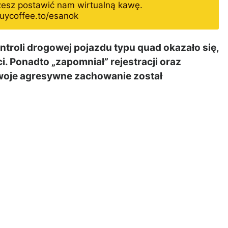
żesz postawić nam wirtualną kawę.
uycoffee.to/esanok
roli drogowej pojazdu typu quad okazało się,
i. Ponadto „zapomniał” rejestracji oraz
woje agresywne zachowanie został