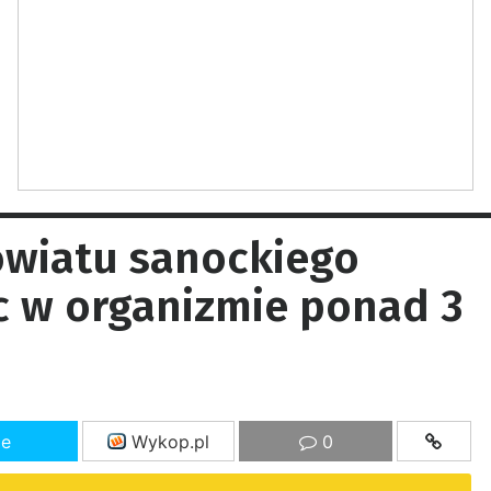
owiatu sanockiego
 w organizmie ponad 3
ze
Wykop.pl
0