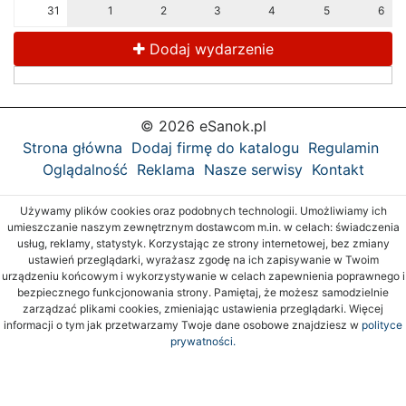
31
1
2
3
4
5
6
Dodaj wydarzenie
© 2026 eSanok.pl
Strona główna
Dodaj firmę do katalogu
Regulamin
Oglądalność
Reklama
Nasze serwisy
Kontakt
Używamy plików cookies oraz podobnych technologii. Umożliwiamy ich
umieszczanie naszym zewnętrznym dostawcom m.in. w celach: świadczenia
usług, reklamy, statystyk. Korzystając ze strony internetowej, bez zmiany
ustawień przeglądarki, wyrażasz zgodę na ich zapisywanie w Twoim
urządzeniu końcowym i wykorzystywanie w celach zapewnienia poprawnego i
bezpiecznego funkcjonowania strony. Pamiętaj, że możesz samodzielnie
zarządzać plikami cookies, zmieniając ustawienia przeglądarki. Więcej
informacji o tym jak przetwarzamy Twoje dane osobowe znajdziesz w
polityce
prywatności.