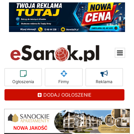
Ogłoszenia
Firmy
Reklama
DODAJ OGŁOSZENIE