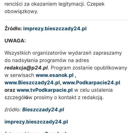
renciści za okazaniem legitymacji. Czepek
obowiązkowy.
Źródło:
imprezy.bieszczady24.pl
UWAGA:
Wszystkich organizatorów wydarzeń zapraszamy
do nadsyłania programów na adres
redakcja@p24.pl
. Program zostanie opublikowany
w serwisach
www.esanok.pl
,
www.Bieszczady24.pl
,
www.Podkarpacie24.pl
oraz
www.tvPodkarpacie.pl
w celu ustalenia
szczegół
ó
w prosimy o kontakt z redakcją.
źródło:
Bieszczady24.pl
imprezy.bieszczady24.pl