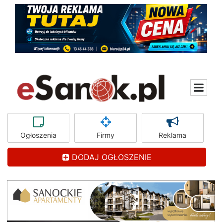
Ogłoszenia
Firmy
Reklama
DODAJ OGŁOSZENIE