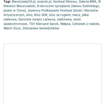
Tagi:
Bieszczady24.pl
,
esanok.pl
,
festiwal filmowy
,
Galeria BWA
,
I9
Maraton Bieszczadzki
,
III doroczne sprzątanie Zalewu Solińskiego
,
jesień w Cisnej
,
Jesienny Podkarpacki Festiwal Sztuki i Wyrobów
Artystycznych
,
kino
,
Kino SDK
,
kino za rogiem
,
mecz
,
piłka
siatkowa
,
Sanockie święto Latawca
,
siatkówka
,
skoki
spadochronowe
,
TSV Mansard Sanok
,
Wałęsa. Człowiek z nadziei
,
Watch Docs
,
Zlotowisko beskidzników