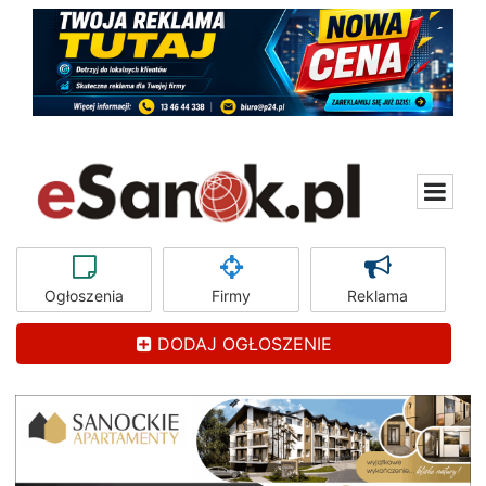
Ogłoszenia
Firmy
Reklama
DODAJ OGŁOSZENIE