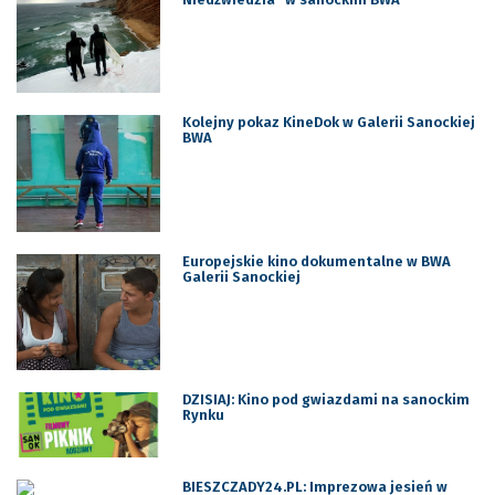
Kolejny pokaz KineDok w Galerii Sanockiej
BWA
Europejskie kino dokumentalne w BWA
Galerii Sanockiej
DZISIAJ: Kino pod gwiazdami na sanockim
Rynku
BIESZCZADY24.PL: Imprezowa jesień w