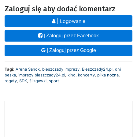
Zaloguj się aby dodać komentarz
| Logowanie
| Zaloguj przez Facebook
| Zaloguj przez Google
Tagi:
Arena Sanok
,
bieszczady imprezy
,
Bieszczady24.pl
,
dni
beska
,
imprezy.bieszczady24.pl
,
kino
,
koncerty
,
piłka nożna
,
regaty
,
SDK
,
ślizgawki
,
sport