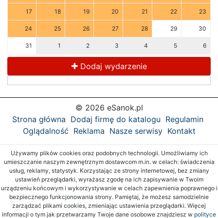
17
18
19
20
21
22
23
24
25
26
27
28
29
30
31
1
2
3
4
5
6
Dodaj wydarzenie
© 2026 eSanok.pl
Strona główna
Dodaj firmę do katalogu
Regulamin
Oglądalność
Reklama
Nasze serwisy
Kontakt
Używamy plików cookies oraz podobnych technologii. Umożliwiamy ich
umieszczanie naszym zewnętrznym dostawcom m.in. w celach: świadczenia
usług, reklamy, statystyk. Korzystając ze strony internetowej, bez zmiany
ustawień przeglądarki, wyrażasz zgodę na ich zapisywanie w Twoim
urządzeniu końcowym i wykorzystywanie w celach zapewnienia poprawnego i
bezpiecznego funkcjonowania strony. Pamiętaj, że możesz samodzielnie
zarządzać plikami cookies, zmieniając ustawienia przeglądarki. Więcej
informacji o tym jak przetwarzamy Twoje dane osobowe znajdziesz w
polityce