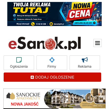
Ogłoszenia
Firmy
Reklama
DODAJ OGŁOSZENIE