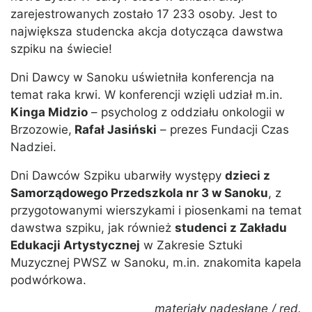
zarejestrowanych zostało 17 233 osoby. Jest to
największa studencka akcja dotycząca dawstwa
szpiku na świecie!
Dni Dawcy w Sanoku uświetniła konferencja na
temat raka krwi. W konferencji wzięli udział m.in.
Kinga Midzio
– psycholog z oddziału onkologii w
Brzozowie,
Rafał Jasiński
– prezes Fundacji Czas
Nadziei.
Dni Dawców Szpiku ubarwiły występy
dzieci z
Samorządowego Przedszkola nr 3 w Sanoku
, z
przygotowanymi wierszykami i piosenkami na temat
dawstwa szpiku, jak również
studenci z Zakładu
Edukacji Artystycznej
w Zakresie Sztuki
Muzycznej PWSZ w Sanoku, m.in. znakomita kapela
podwórkowa.
materiały nadesłane / red.