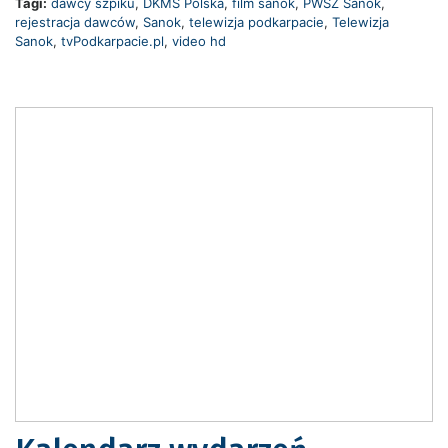
Tagi:
dawcy szpiku
,
DKMS Polska
,
film sanok
,
PWSZ Sanok
,
rejestracja dawców
,
Sanok
,
telewizja podkarpacie
,
Telewizja
Sanok
,
tvPodkarpacie.pl
,
video hd