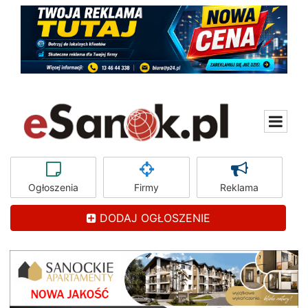
Ogłoszenia
Firmy
Reklama
DODAJ OGŁOSZENIE