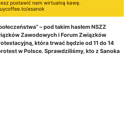
żesz postawić nam wirtualną kawę.
uycoffee.to/esanok
połeczeństwa” – pod takim hasłem NSZZ
Związków Zawodowych i Forum Związków
estacyjną, która trwać będzie od 11 do 14
rotest w Polsce. Sprawdziliśmy, kto z Sanoka