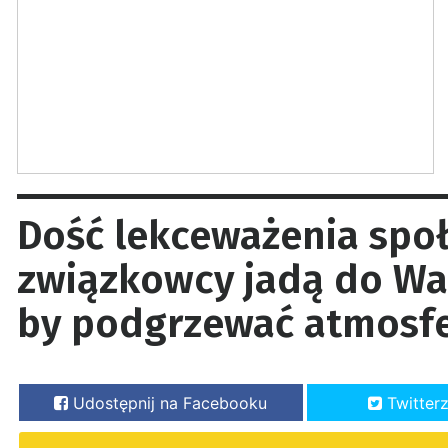
Dość lekceważenia spo
związkowcy jadą do War
by podgrzewać atmosf
Udostępnij na Facebooku
Twitter