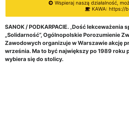
Wspieraj naszą działalność, mo
KAWA: https://b
SANOK / PODKARPACIE.
„
Dość lekceważenia s
„Solidarność”, Ogólnopolskie Porozumienie 
Zawodowych organizuje w Warszawie akcję prot
września. Ma to być największy po 1989 roku p
wybiera się do stolicy.