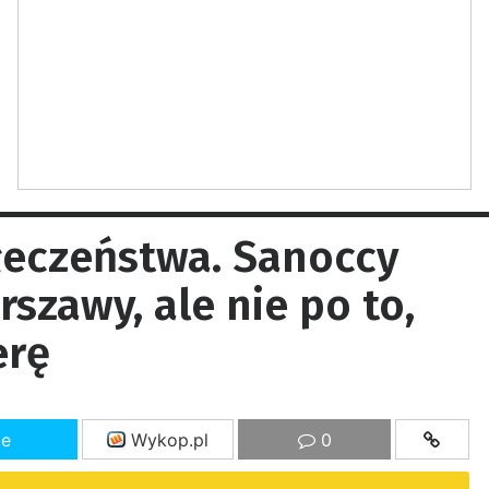
łeczeństwa. Sanoccy
szawy, ale nie po to,
erę
ze
Wykop.pl
0