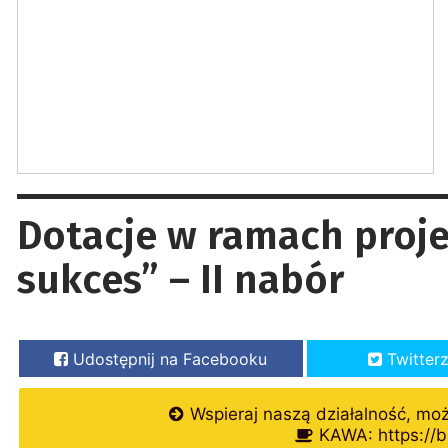
Dotacje w ramach proj
sukces” – II nabór
Udostępnij na Facebooku
Twitter
Wspieraj naszą działalność, mo
KAWA: https://b