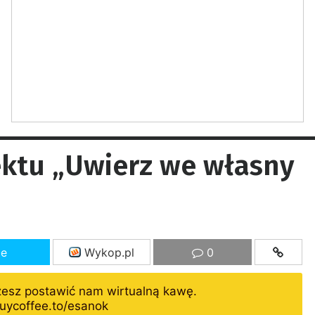
ektu „Uwierz we własny
ze
Wykop.pl
0
żesz postawić nam wirtualną kawę.
uycoffee.to/esanok