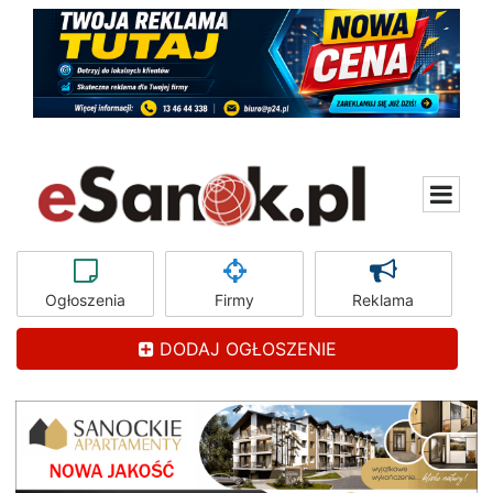
Ogłoszenia
Firmy
Reklama
DODAJ OGŁOSZENIE