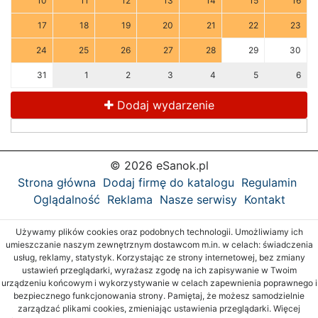
10
11
12
13
14
15
16
17
18
19
20
21
22
23
24
25
26
27
28
29
30
31
1
2
3
4
5
6
Dodaj wydarzenie
© 2026 eSanok.pl
Strona główna
Dodaj firmę do katalogu
Regulamin
Oglądalność
Reklama
Nasze serwisy
Kontakt
Używamy plików cookies oraz podobnych technologii. Umożliwiamy ich
umieszczanie naszym zewnętrznym dostawcom m.in. w celach: świadczenia
usług, reklamy, statystyk. Korzystając ze strony internetowej, bez zmiany
ustawień przeglądarki, wyrażasz zgodę na ich zapisywanie w Twoim
urządzeniu końcowym i wykorzystywanie w celach zapewnienia poprawnego i
bezpiecznego funkcjonowania strony. Pamiętaj, że możesz samodzielnie
zarządzać plikami cookies, zmieniając ustawienia przeglądarki. Więcej