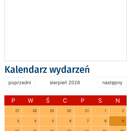
Kalendarz wydarzeń
poprzedni
sierpień 2026
następny
P
W
Ś
C
P
S
N
27
28
29
30
31
1
2
3
4
5
6
7
8
9