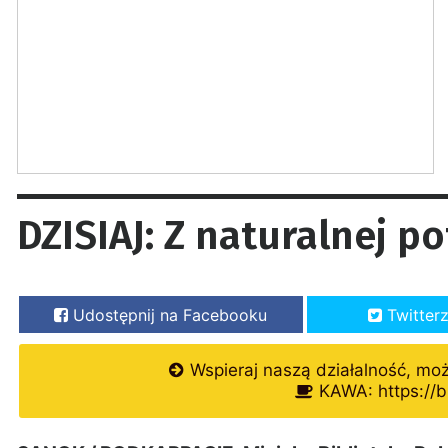
DZISIAJ: Z naturalnej p
Udostępnij na Facebooku
Twitter
Wspieraj naszą działalność, mo
KAWA: https://b