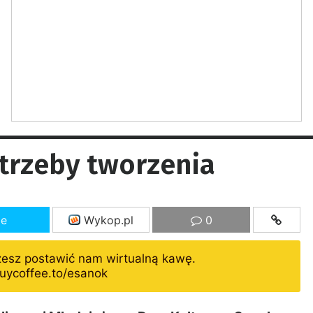
otrzeby tworzenia
ze
Wykop.pl
0
żesz postawić nam wirtualną kawę.
uycoffee.to/esanok