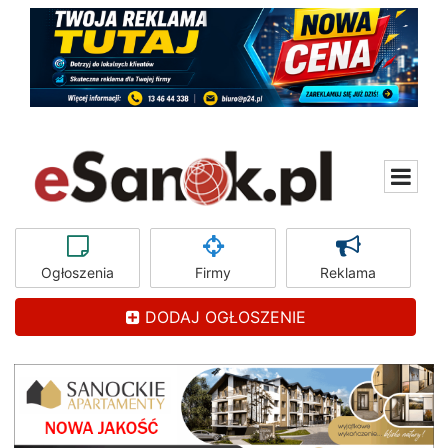
Ogłoszenia
Firmy
Reklama
DODAJ OGŁOSZENIE